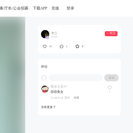
播/厅长/公会招募
下载APP
充值
登录
十二
+ 关注
11-04
P
11
1
0
评论
发送
高冷土豆🥔
😍😍美女
1
贵州
回复
11-04 9:16
没有更多了