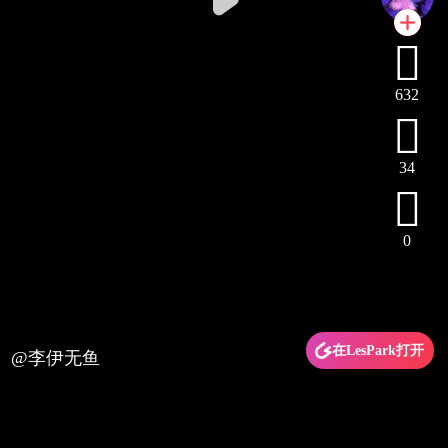

632

34

0
在LesPark打开
@李伊无鱼