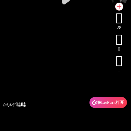

28

0

1
在LesPark打开
@𝓜°哇哇