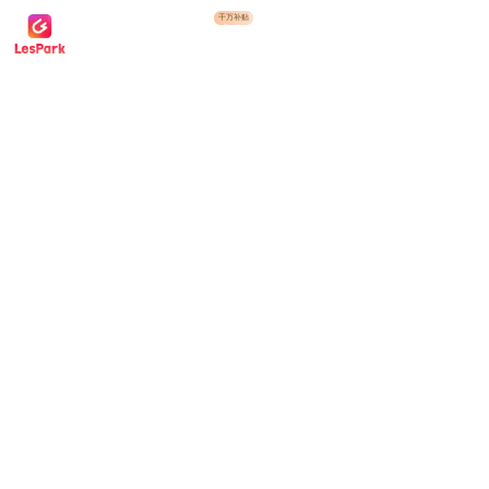
千万补贴

首页
百花计划
语音
直播
交友