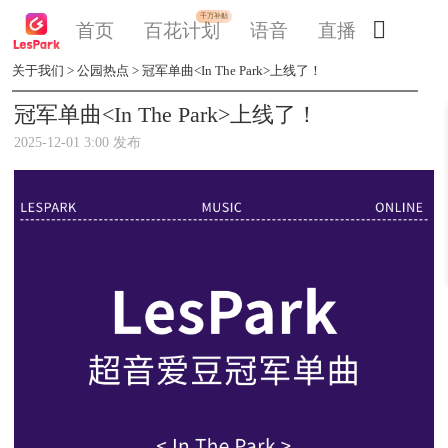
千万补贴

首页
百花计划
语音
直播
交友
关于我们
>
公园热点
>
冠军单曲<In The Park>上线了！
冠军单曲<In The Park>上线了！
2025-12-01 3:00 发布