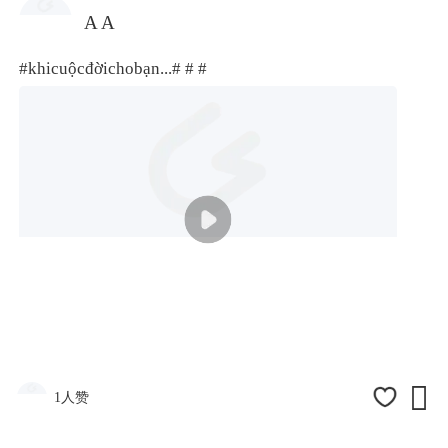
A A
#khicuộcđờichobạn...#
# #

1人赞