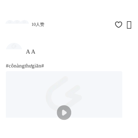

10人赞
A A
#cônàngthưgiãn#