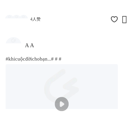

4人赞
A A
#khicuộcđờichobạn...#
# #