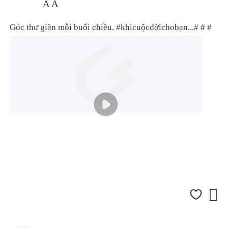
A A
Góc thư giãn mỗi buổi chiều.
#khicuộcđờichobạn...#
# #
