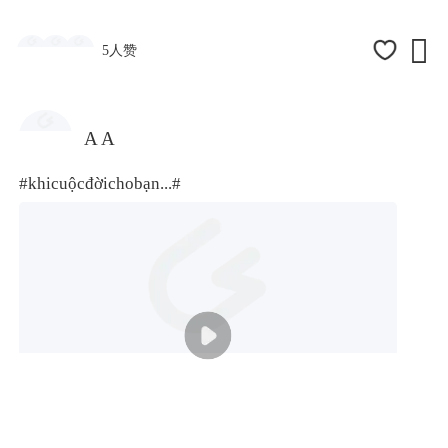

5人赞
A A
#khicuộcđờichobạn...#