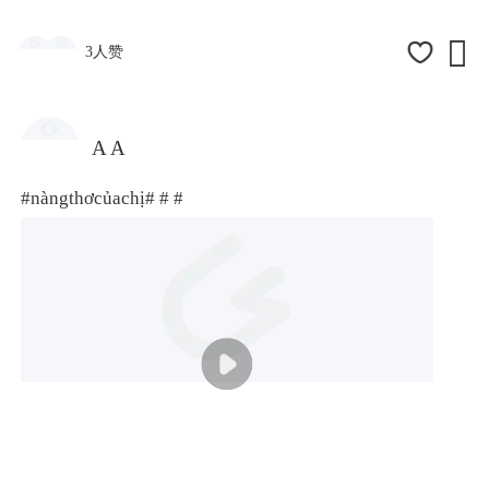

3人赞
A A
#nàngthơcủachị#
# #