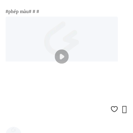
#phép màu#
# #
