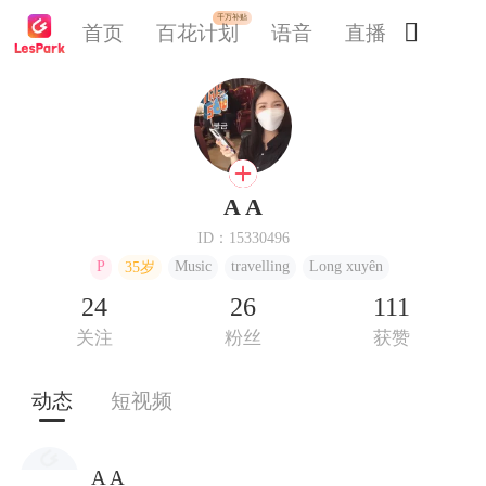
千万补贴

首页
百花计划
语音
直播
交友
A A
ID：15330496
P
Music
travelling
Long xuyên
35岁
24
26
111
关注
粉丝
获赞
动态
短视频
A A