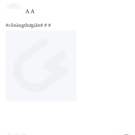
A A
#cônàngthưgiãn#
# #