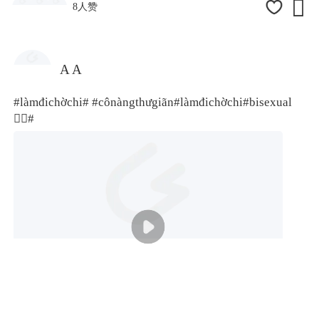

8人赞
A A
#làmđichờchi#
#cônàngthưgiãn
#làmđichờchi#
bisexual
🏳️‍🌈#