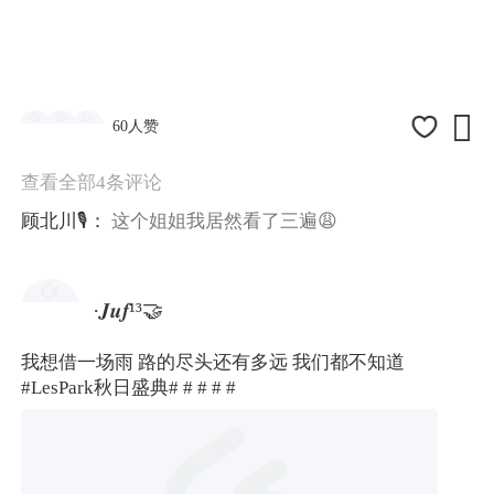

60人赞
查看全部4条评论
顾北川🎙️：
这个姐姐我居然看了三遍😩
·𝑱𝒖𝒇¹³🤝
我想借一场雨 路的尽头还有多远 我们都不知道
#LesPark秋日盛典#
# #
# #