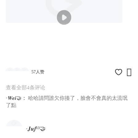

57人赞
查看全部4条评论
·𝑾𝒆𝒊🤝：
哈哈請問誰欠你揍了，臉會不會真的太流氓
了點
·𝑱𝒖𝒇¹³🤝