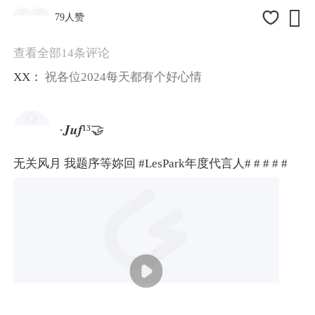

79人赞
查看全部14条评论
XX：
祝各位2024每天都有个好心情
·𝑱𝒖𝒇¹³🤝
无关风月 我题序等妳回
#LesPark年度代言人#
# #
# #