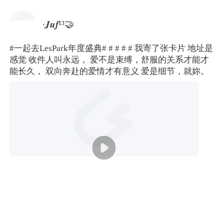
·𝑱𝒖𝒇¹³🤝
#一起去LesPark年度盛典#
# #
# #
我寄了张卡片 地址是
感觉 收件人叫永远， 爱不是束缚，舒服的关系才能才
能长久， 双向奔赴的爱情才有意义 爱是细节，就妳。