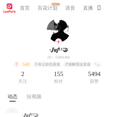
千万补贴

首页
百花计划
语音
直播
交友
·𝑱𝒖𝒇¹³🤝
ID：15681460
T
ʸ₇₂₇
34岁
只有让妳也着迷
才能解我这道谜
2
155
5494
关注
粉丝
获赞
动态
短视频
·𝑱𝒖𝒇¹³🤝