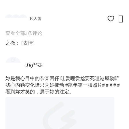

10人赞
查看全部3条评论
之微：
[表情]
·𝑱𝒖𝒇¹³🤝
妳是我心目中的杂某因仔 哇爱哩爱尬要死哩港屋勒听
我心内勒变化隆只为妳挪动
#龍年第一張照片#
# #
# #
看到妳才笑的，属于妳的注定。