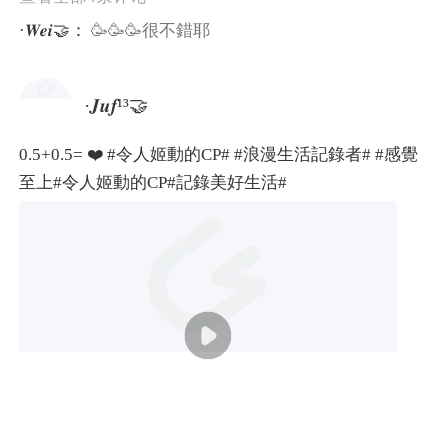
·𝑾𝒆𝒊🤝：
🥳🥳🥳很不錯耶
·𝑱𝒖𝒇¹³🤝
0.5+0.5= ❤️
#令人姬動的CP#
#浪漫生活記錄者#
#感覺
至上
#令人姬動的CP#
記錄美好生活#