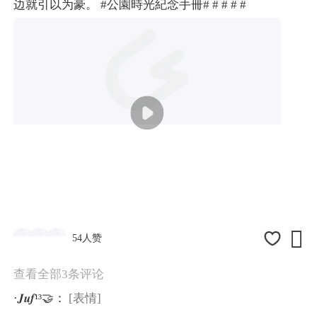
边就引以为豪。
#公園時光紀念手冊#
# #
# #

54人赞
查看全部3条评论
·𝑱𝒖𝒇¹³🤝：
[表情]