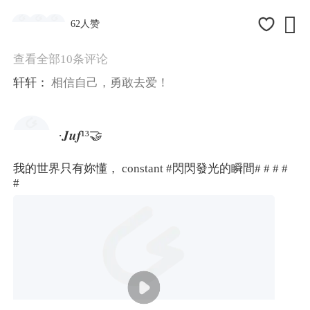

62人赞
查看全部10条评论
轩轩：
相信自己，勇敢去爱！
·𝑱𝒖𝒇¹³🤝
我的世界只有妳懂， constant
#閃閃發光的瞬間#
# #
#
#