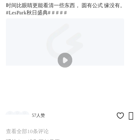
时间比眼睛更能看清一些东西， 圆有公式 缘没有。
#LesPark秋日盛典#
# #
# #

57人赞
查看全部10条评论