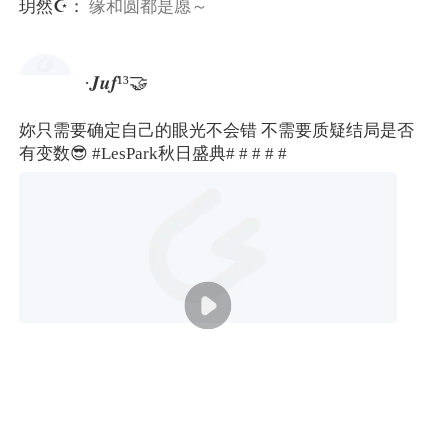
玥然☪︎：
缘和圆都是愿～
·𝑱𝒖𝒇¹³🤝
妳只需要确定自己的眼光不会错 不需要质疑结局是否
有变数😎
#LesPark秋日盛典#
# #
# #