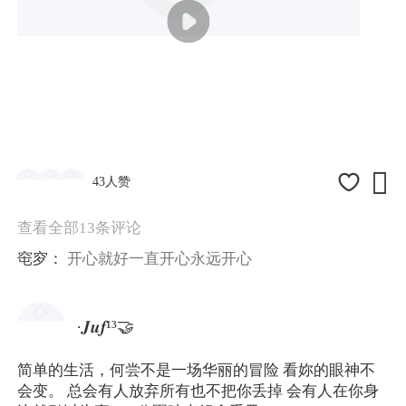

43人赞
查看全部13条评论
窀穸：
开心就好一直开心永远开心
·𝑱𝒖𝒇¹³🤝
简单的生活，何尝不是一场华丽的冒险 看妳的眼神不
会变。 总会有人放弃所有也不把你丢掉 会有人在你身