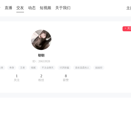
音
直播
交友
动态
短视频
关于我们
主
+ 关
朝朝
ID：20653928
女座
单身
王者
细腻
不太会聊天
讨厌欺骗
喜欢温柔的人
姐姐控
1
2
8
关注
粉丝
获赞