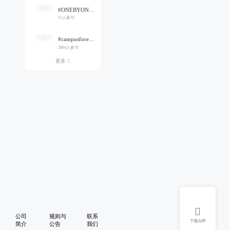
#ONEBYONE#
51人参与
#campusforever#
2864人参与
更多


公司
规则与
联系
下载APP
简介
公告
我们