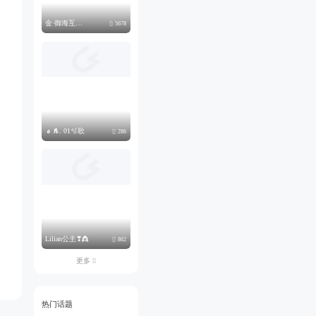
金·御海互动点唱厅🔆聘
5678

𝓼𝓱. 01🫧歌
286

Lilian公主❣︎👸
862

更多

热门话题