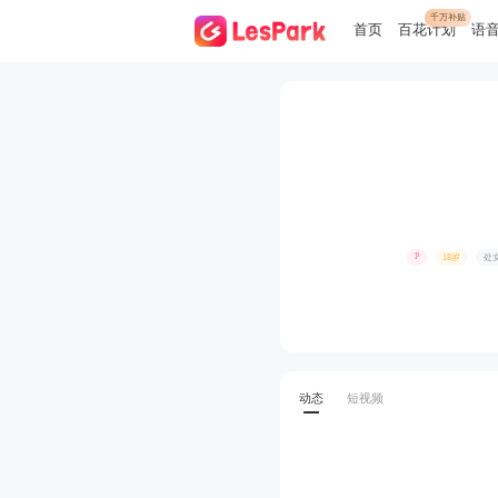
千万补贴
首页
百花计划
语
P
18岁
处
动态
短视频