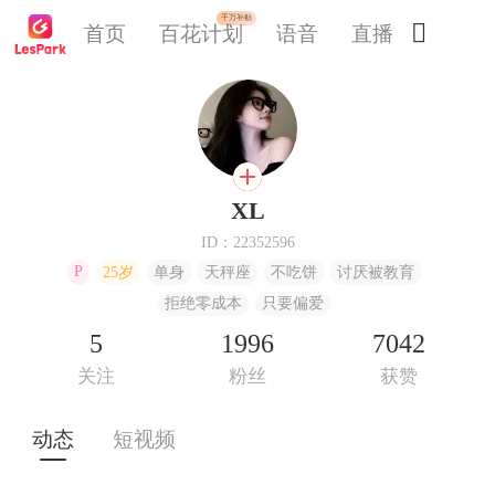
千万补贴

首页
百花计划
语音
直播
交友
XL
ID：22352596
P
25岁
单身
天秤座
不吃饼
讨厌被教育
拒绝零成本
只要偏爱
5
1996
7042
关注
粉丝
获赞
动态
短视频