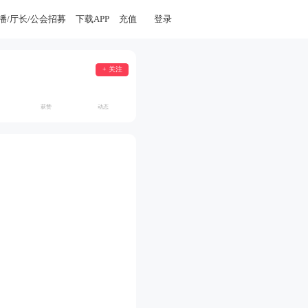
播/厅长/公会招募
下载APP
充值
登录
+ 关注
获赞
动态