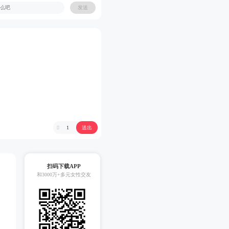
发送
送出
1

扫码下载APP
和3000万+多元女性交友