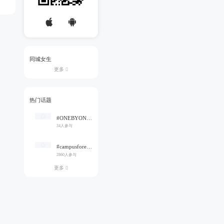
同城女生
更多

热门话题
#ONEBYONE#
34人参与
#campusforever#
2860人参与
更多
