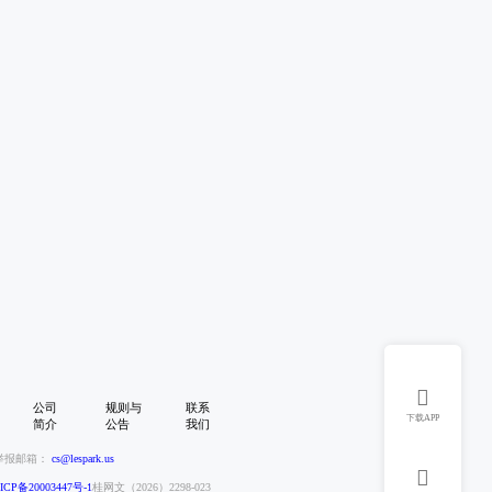

公司
规则与
联系
下载APP
简介
公告
我们
举报邮箱：
cs@lespark.us

CP备20003447号-1
桂网文（2026）2298-023