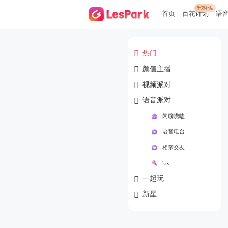
千万补贴
首页
百花计划
语

热门

颜值主播

视频派对

语音派对
闲聊唠嗑
语音电台
相亲交友
ktv

一起玩

新星