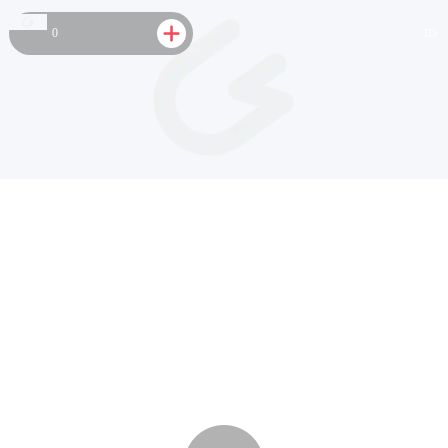
0
ID: