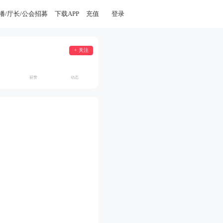
播/厅长/公会招募
下载APP
充值
登录
+ 关注
获赞
动态