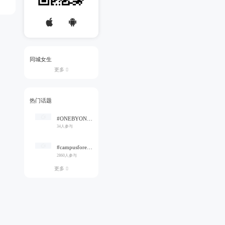
同城女生
更多

热门话题
#ONEBYONE#
34人参与
#campusforever#
2860人参与
更多
