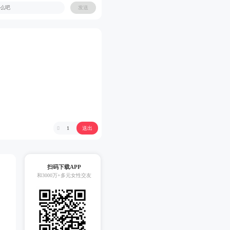
发送
送出
1

扫码下载APP
和3000万+多元女性交友