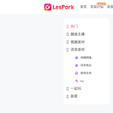
千万补贴
首页
百花计划
语

热门

颜值主播

视频派对

语音派对
闲聊唠嗑
语音电台
相亲交友
ktv

一起玩

新星