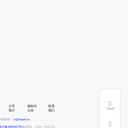

公司
规则与
联系
下载APP
简介
公告
我们
举报邮箱：
cs@lespark.us

CP备20003447号-1
桂网文（2026）2298-023