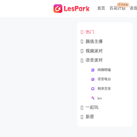
千万补贴
首页
百花计划
语

热门

颜值主播

视频派对

语音派对
闲聊唠嗑
语音电台
相亲交友
ktv

一起玩

新星