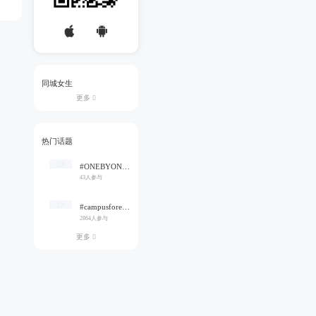
同城女生
更多

热门话题
#ONEBYONE#
43人参与
#campusforever#
2864人参与
更多
