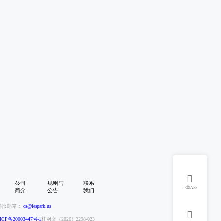

公司
规则与
联系
下载APP
简介
公告
我们
举报邮箱：
cs@lespark.us

CP备20003447号-1
桂网文（2026）2298-023