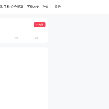
播/厅长/公会招募
下载APP
充值
登录
+ 关注
获赞
动态