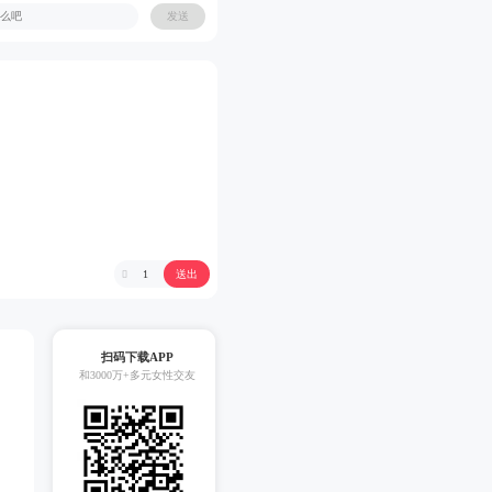
发送
送出
1

扫码下载APP
和3000万+多元女性交友