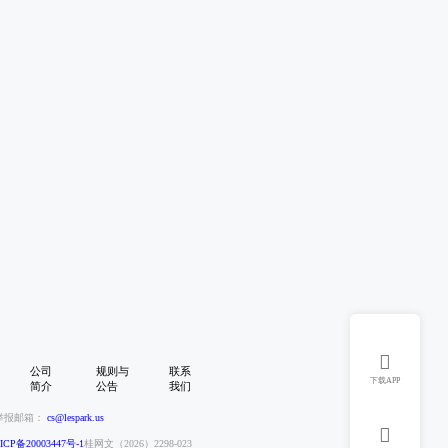

公司
规则与
联系
下载APP
简介
公告
我们
举报邮箱：
cs@lespark.us

CP备20003447号-1
桂网文（2026）2298-023