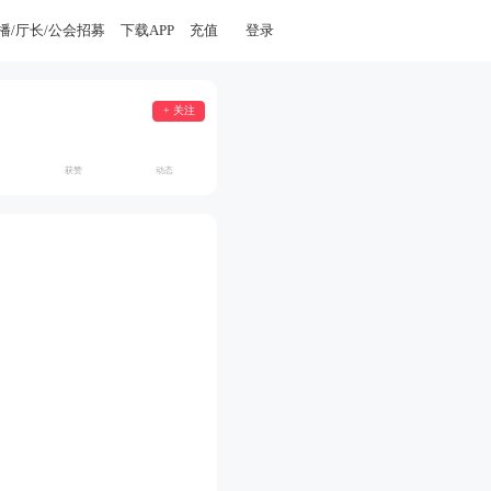
播/厅长/公会招募
下载APP
充值
登录
+ 关注
获赞
动态