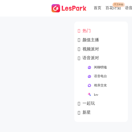
千万补贴
首页
百花计划
语

热门

颜值主播

视频派对

语音派对
闲聊唠嗑
语音电台
相亲交友
ktv

一起玩

新星