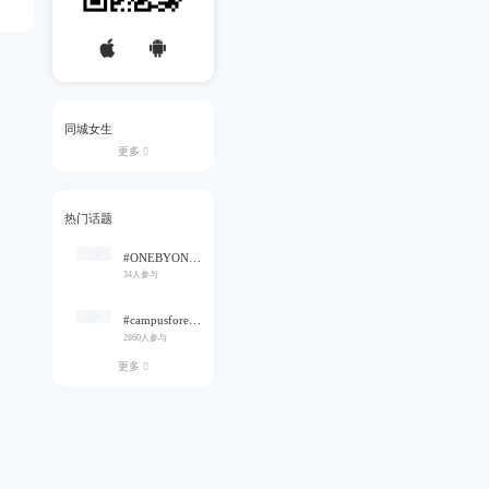
同城女生
更多

热门话题
#ONEBYONE#
34人参与
#campusforever#
2860人参与
更多
