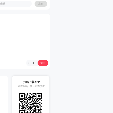
发送
送出
1

扫码下载APP
和3000万+多元女性交友