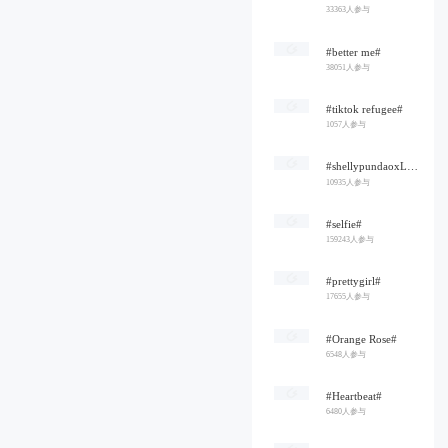
33363人参与
#better me#
38051人参与
#tiktok refugee#
1057人参与
#shellypundaoxLesPark#
10935人参与
#selfie#
159243人参与
#prettygirl#
17655人参与
#Orange Rose#
6548人参与
#Heartbeat#
6480人参与