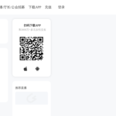
播/厅长/公会招募
下载APP
充值
登录
扫码下载APP
和3000万+多元女性交友
推荐直播