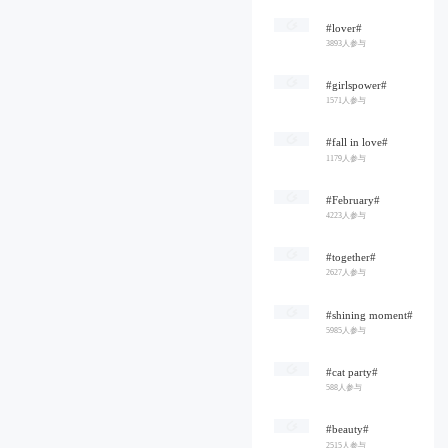
#lover#
3893人参与
#girlspower#
1571人参与
#fall in love#
1179人参与
#February#
4223人参与
#together#
2627人参与
#shining moment#
5985人参与
#cat party#
588人参与
#beauty#
2515人参与