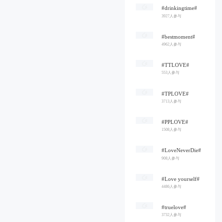
#drinkingtime#
3927人参与
#bestmoment#
4962人参与
#TTLOVE#
553人参与
#TPLOVE#
3713人参与
#PPLOVE#
1508人参与
#LoveNeverDie#
908人参与
#Love yourself#
4486人参与
#truelove#
3732人参与