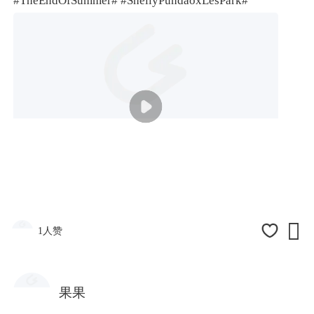
#
TheEndOfSummer#
#ShellyPundaoxLesPark#

1人赞
果果