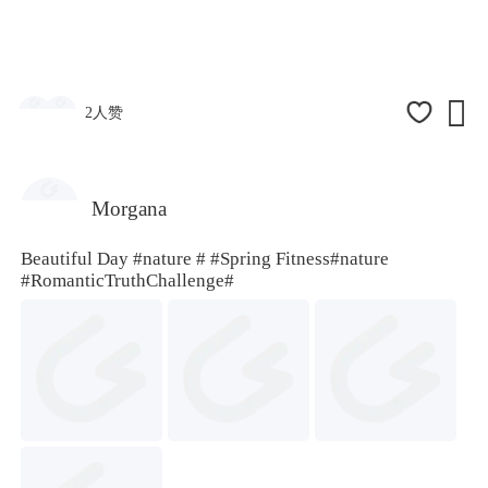

2人赞
Morgana
Beautiful Day
#nature #
#Spring Fitness
#nature
#
RomanticTruthChallenge#