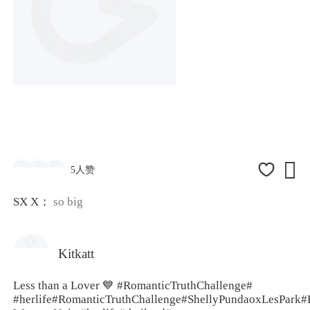

5人赞
SX X：
so big
Kitkatt
Less than a Lover 💙
#RomanticTruthChallenge#
#herlife
#RomanticTruthChallenge#
ShellyPundaoxLesPark
#