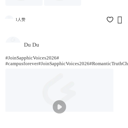

1人赞
Du Du
#JoinSapphicVoices2026#
#campusforever
#JoinSapphicVoices2026#
RomanticTruthCh