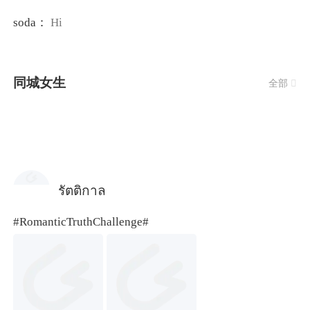
soda：
Hi
同城女生
全部

รัตติกาล
#RomanticTruthChallenge#