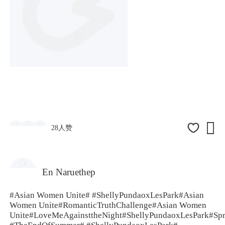

28人赞
En Naruethep
#Asian Women Unite#
#ShellyPundaoxLesPark
#Asian
Women Unite#
RomanticTruthChallenge
#Asian Women
Unite#
LoveMeAgainsttheNight
#ShellyPundaoxLesPark#
Sp