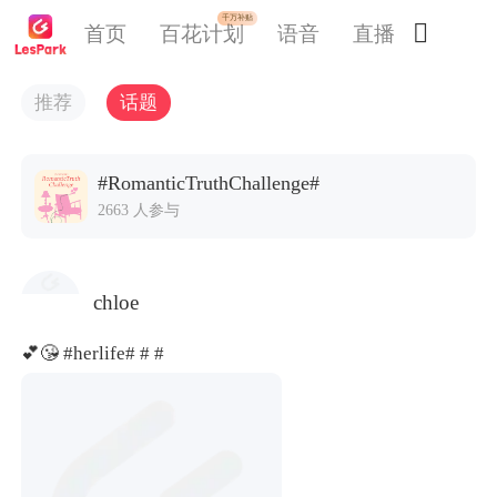
千万补贴

首页
百花计划
语音
直播
交友
推荐
话题
#RomanticTruthChallenge#
2663 人参与
chloe
💕😘
#herlife#
# #