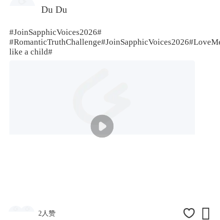
Du Du
#JoinSapphicVoices2026#
#RomanticTruthChallenge
#JoinSapphicVoices2026#
LoveMe
like a child#

2人赞