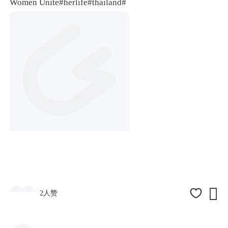
Women Unite
#herlife#
thailand#

2人赞