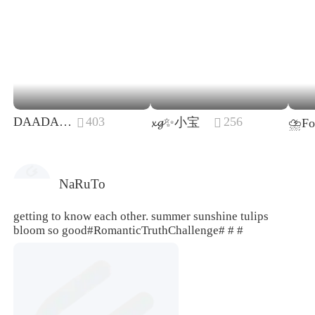
DAADAR 🌻
403
256
𝔁𝓰✨小宝


NaRuTo
getting to know each other. summer sunshine tulips
bloom so good
#RomanticTruthChallenge#
# #