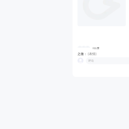
13人赞
之微：
[表情]
评论