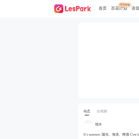
千万补贴
首页
百花计划
语
动态
短视频
隱泱
It’s summer. 陽光、海浪、啤酒 C'est la