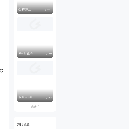
金·御海互动点唱厅🔆聘
1151

𝓢💫.月色🍉南风
200

∮· Bunny🐰
393

更多

热门话题