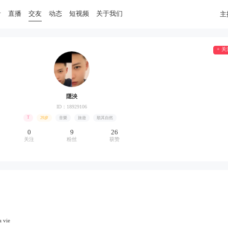
音
直播
交友
动态
短视频
关于我们
主
+ 关
隱泱
ID：18929106
T
29岁
音樂
旅遊
順其自然
0
9
26
关注
粉丝
获赞
 vie