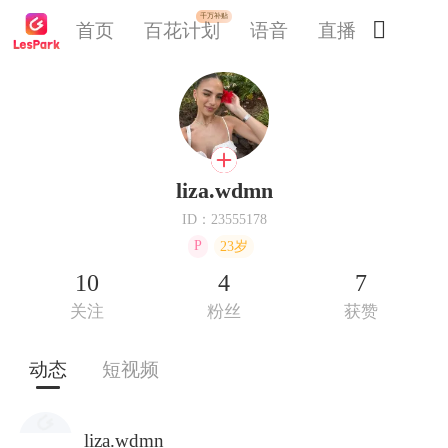
千万补贴

首页
百花计划
语音
直播
交友
liza.wdmn
ID：23555178
P
23岁
10
4
7
关注
粉丝
获赞
动态
短视频
liza.wdmn