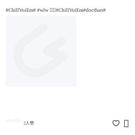
#ChillVoiEm#
#wlw 🏳‍🌈
#ChillVoiEm#
docthan#

2人赞