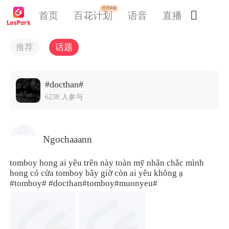
千万补贴

首页
百花计划
语音
直播
交友
推荐
话题
#docthan#
6238 人参与
Ngochaaann
tomboy hong ai yêu trên này toàn mỹ nhân chắc mình
hong có cửa tomboy bây giờ còn ai yêu không ạ
#tomboy#
#docthan
#tomboy#
muonyeu#