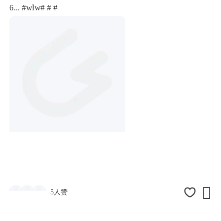
6...
#wlw#
# #

5人赞