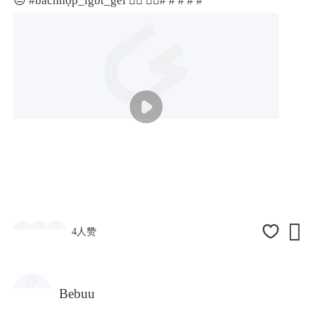
😔
#báchhợp_lgbt_gei 🏳️‍🌈 🏳️‍🌈#
# #
# #

4人赞
Bebuu