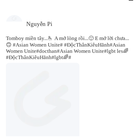
Nguyễn Pi
Tomboy miền tây...🫰 A mở lòng rồi...🙂 E mở lời chưa...
🙃
#Asian Women Unite#
#ĐộcThânKiêuHãnh
#Asian
Women Unite#
docthan
#Asian Women Unite#
lgbt les🌈
#ĐộcThânKiêuHãnh#
lgbt🌈#