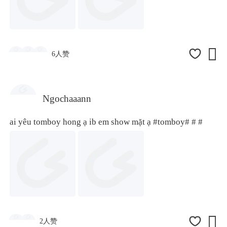

6人赞
Ngochaaann
ai yêu tomboy hong ạ ib em show mặt ạ
#tomboy#
# #

2人赞