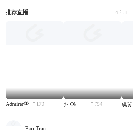
推荐直播
全部

Admirer🦋
170
754
∮· Ok
砚雾☪


Bao Tran