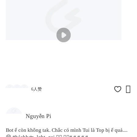

6人赞
Nguyễn Pi
Bot ế còn không tak. Chắc có mình Tui là Top bị ế quá....