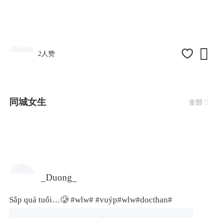

2人赞
同城女生
全部

_Duong_
Sắp quá tuổi…🥲
#wlw#
#vuýp
#wlw#
docthan#