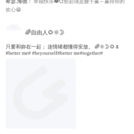
希瑟.海德：
幸福快乐❤️💞那必须是嫂子赢～赢得你的
欢心😁
🌈自由人🌻🌞🌛
只要和妳在一起； 连情绪都懂得安放。 🌈🌞🌛🌻🌷
#better me#
#beyourself
#better me#
together#