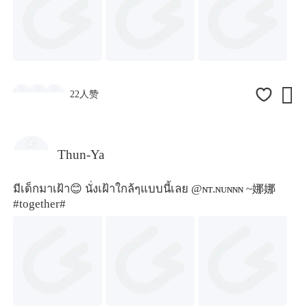

22人赞
Thun-Ya
มีเด็กมาเฝ้า😊 นั่งเฝ้าใกล้ๆแบบนี้เลย @ɴᴛ.ɴᴜɴɴɴ ~娜娜
#together#