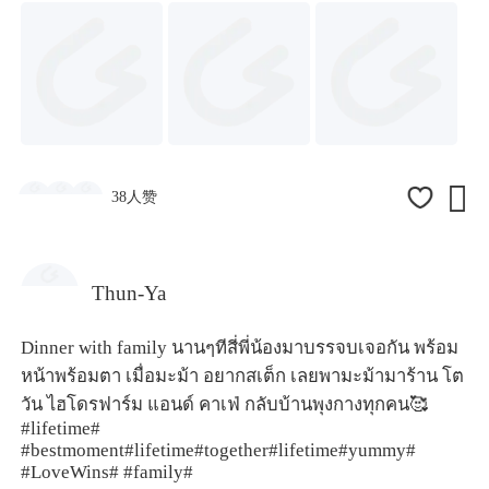

38人赞
Thun-Ya
Dinner with family นานๆทีสี่พี่น้องมาบรรจบเจอกัน พร้อม
หน้าพร้อมตา เมื่อมะม้า อยากสเต็ก เลยพามะม้ามาร้าน โต
วัน ไฮโดรฟาร์ม แอนด์ คาเฟ่ กลับบ้านพุงกางทุกคน🥰
#lifetime#
#bestmoment
#lifetime#
together
#lifetime#
yummy
#
#
LoveWins
# #
family#