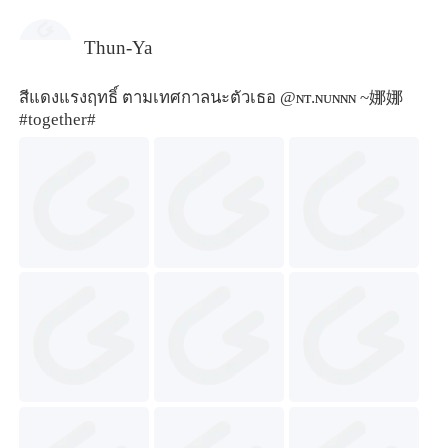
Thun-Ya
สีแดงแรงฤทธิ์ ตามเทศกาลนะตัวเธอ @ɴᴛ.ɴᴜɴɴɴ ~娜娜
#together#