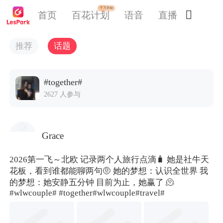
千万补贴

首页
百花计划
语音
直播
交友
推荐
话题
#together#
2627 人参与
Grace
2026第一飞～北欧 记录两个人旅行点滴🧳 她是社牛天
花板，看到谁都能聊两句🤨 她的梦想：认识全世界 我
的梦想：她安静五分钟 目前为止，她赢了 🫠
#wlwcouple#
#together
#wlwcouple#
travel#