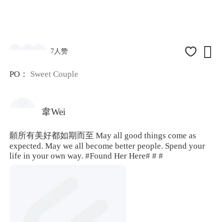

7人赞
PO：
Sweet Couple
韋Wei
願所有美好都如期而至 May all good things come as
expected. May we all become better people. Spend your
life in your own way.
#Found Her Here#
# #