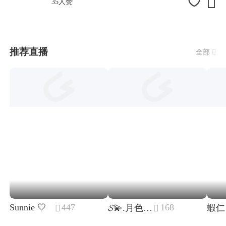

35人赞
推荐直播
全部

Sunnie 🤍
447
168
𝓢💫.月色🍉南风
蝦仁

